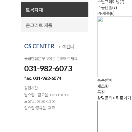
스틸그레이팅
(7)
주물맨홀
(7)
토목자재
PE제품
(6)
콘크리트 제품
CS CENTER
고객센터
궁금한점은 무엇이든 문의해 주세요.
031-982-6073
fax. 031-982-6074
홈통받이
제조원
상담시간
특징
월요일 ~ 금요일 : 08:30~18:00
상담문의
>
뒤로가기
토요일 : 08:30~13:00
일요일/공휴일 : 휴무