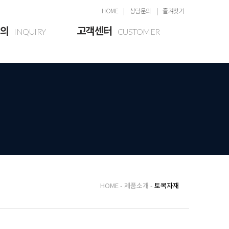
HOME
상담문의
즐겨찾기
의
고객센터
INQUIRY
CUSTOMER
의
공지사항
게시판
HOME
제품소개
토목자재