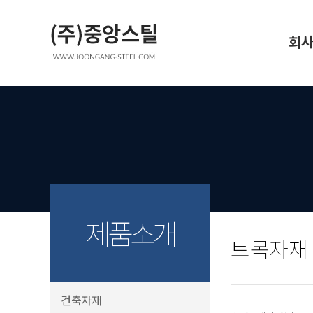
회사
인사
공장
오시
제품소개
토목자재
건축자재