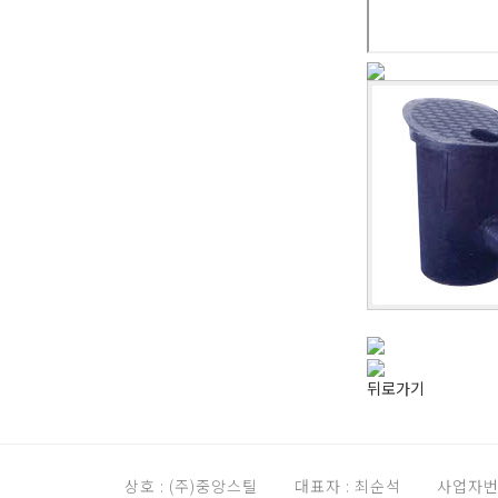
뒤로가기
상호 : (주)중앙스틸
대표자 : 최순석
사업자번호 