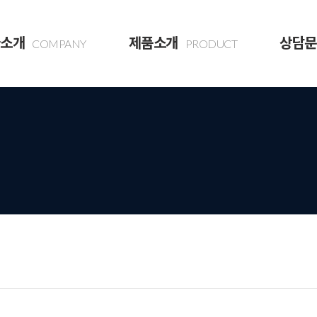
소개
제품소개
상담문
COMPANY
PRODUCT
말
건축자재
상담문
전경
토목자재
는길
콘크리트 제품