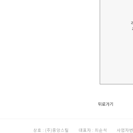
뒤로가기
상호 : (주)중앙스틸
대표자 : 최순석
사업자번호 