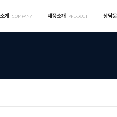
소개
제품소개
상담문
COMPANY
PRODUCT
말
건축자재
상담문
전경
토목자재
는길
콘크리트 제품