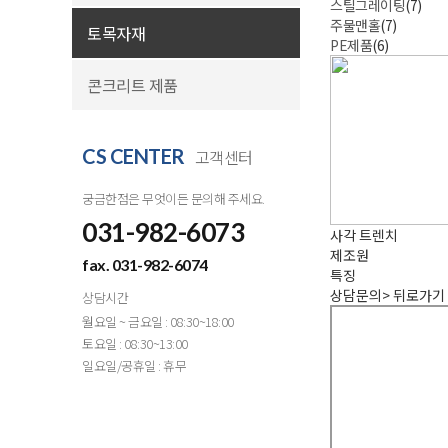
스틸그레이팅
(7)
주물맨홀
(7)
토목자재
PE제품
(6)
콘크리트 제품
CS CENTER
고객센터
궁금한점은 무엇이든 문의해 주세요.
031-982-6073
사각 트렌치
제조원
fax. 031-982-6074
특징
상담문의
>
뒤로가기
상담시간
월요일 ~ 금요일 : 08:30~18:00
토요일 : 08:30~13:00
일요일/공휴일 : 휴무