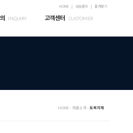
HOME
상담문의
즐겨찾기
의
고객센터
INQUIRY
CUSTOMER
의
공지사항
게시판
HOME
제품소개
토목자재