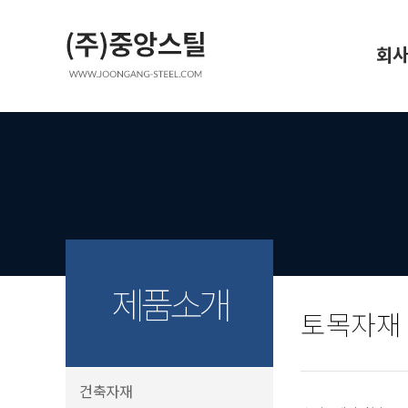
회사
인사
공장
오시
제품소개
토목자재
건축자재