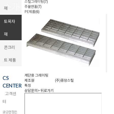
스틸그레이팅
(7)
소개
주물맨홀
(7)
재
PE제품
(6)
토목자
재
콘크리
트 제품
계단용 그레이팅
CS
제조원
(주)중앙스틸
CENTER
특징
상담문의
>
뒤로가기
고객센
터
궁금한점은