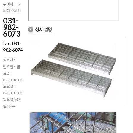
무엇이든 문
의해 주세요.
031-
982-
6073
fax. 031-
982-6074
상담시간
월요일 ~ 금
요일 :
08:30~18:00
토요일 :
08:30~13:00
일요일/공휴
일 : 휴무