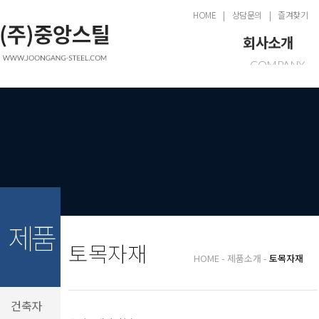
HOME
상담문의
즐겨찾기
회사소개
COMPANY
인사말
공장전경
제품
오시는길
PRO
건축자
토목자
상담
콘크리
INQU
상담문
고객
제품
토목자재
CUS
HOME
제품소개
토목자재
공지사
게시판
건축자