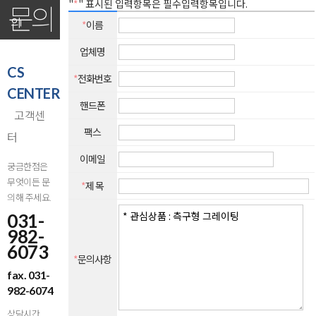
"
*
" 표시된 입력항목은 필수입력항목입니다.
문의
의
*
이름
업체명
CS
*
전화번호
CENTER
핸드폰
고객센
팩스
터
이메일
궁금한점은
무엇이든 문
*
제 목
의해 주세요.
031-
982-
6073
*
문의사항
fax. 031-
982-6074
상담시간