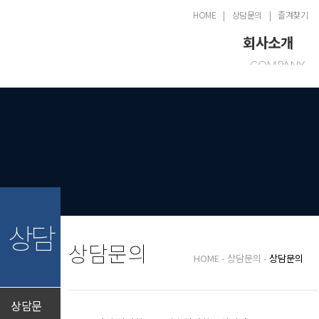
HOME
상담문의
즐겨찾기
회사소개
COMPANY
인사말
공장전경
제품
오시는길
PRO
건축자
토목자
상담
콘크리
INQU
상담문
고객
상담
상담문의
CUS
HOME
상담문의
상담문의
공지사
게시판
상담문