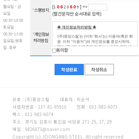
월요일 ~ 금
[
0
6
6
0
] =>
1
20
9
*
스팸방지
요일 :
(빨간문자만 순서대로 입력)
08:30~18:00
토요일 :
08:30~13:00
*
개인정보
처리방침
일요일/공휴
일 : 휴무
동의함
작성완료
작성취소
상호 : (주)중앙스틸
대표자 : 최순석
사업자번호 : 137-81-95910
전화 : 031-982-6073
팩스 : 031-982-6074
주소 : 경기도 김포시 통진읍 서암로 271-25, 27, 29
메일 : 9826073@naver.com
Copyright (c) JOONGANG STEEL. All right reserved.