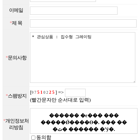
이메일
*
제 목
*
문의사항
[
] =>
5
1
2
5
97
02
*
스팸방지
(빨간문자만 순서대로 입력)
*
개인정보처
리방침
동의함